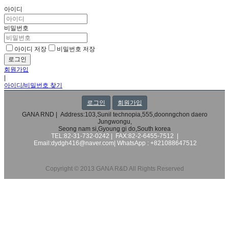
아이디
비밀번호
아이디 저장
비밀번호 저장
회원가입
|
아이디/비밀번호 찾기
로그인
회원가입
GANA RND | Address:103,Sunil technopia,555,doonngchon daero
Jungwongu,
Seong nam si,Gyoung gi do,South korea
TEL:82-31-732-0242 | FAX:82-2-6455-7512 |
Email:dydgh416@naver.com|
WhatsApp : +821088647512
Copyright © 2013 GANA R&D All Rights Reserved