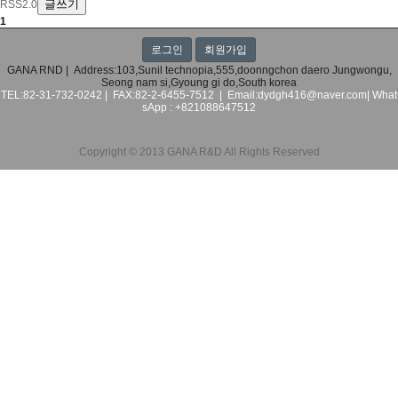
글쓰기
RSS2.0
1
로그인
회원가입
GANA RND | Address:103,Sunil technopia,555,doonngchon daero Jungwongu,
Seong nam si,Gyoung gi do,South korea
TEL:82-31-732-0242 | FAX:82-2-6455-7512 | Email:dydgh416@naver.com|
What
sApp : +821088647512
Copyright © 2013 GANA R&D All Rights Reserved