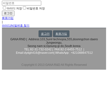
아이디 저장
비밀번호 저장
회원가입
|
아이디/비밀번호 찾기
로그인
회원가입
GANA RND | Address:103,Sunil technopia,555,doonngchon daero
Jungwongu,
Seong nam si,Gyoung gi do,South korea
TEL:82-31-732-0242 | FAX:82-2-6455-7512 |
Email:dydgh416@naver.com|
WhatsApp : +821088647512
Copyright © 2013 GANA R&D All Rights Reserved